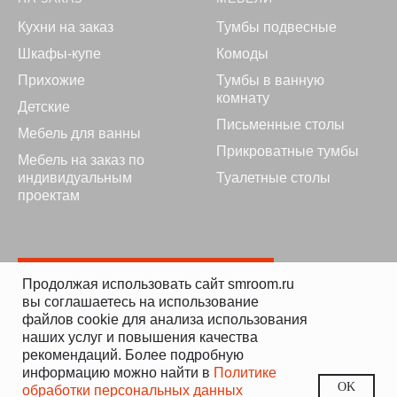
Кухни на заказ
Тумбы подвесные
Шкафы-купе
Комоды
Прихожие
Тумбы в ванную
комнату
Детские
Письменные столы
Мебель для ванны
Прикроватные тумбы
Мебель на заказ по
индивидуальным
Туалетные столы
проектам
Получить консультацию
Продолжая использовать сайт smroom.ru
вы соглашаетесь на использование
файлов cookie для анализа использования
наших услуг и повышения качества
Политика
рекомендаций. Более подробную
конфиденциальности
информацию можно найти в
Политике
Разработка сайта: Евгения К.
Вызов
Расчет
OK
обработки персональных данных
Главная
Позвонить
замерщика
стоимости