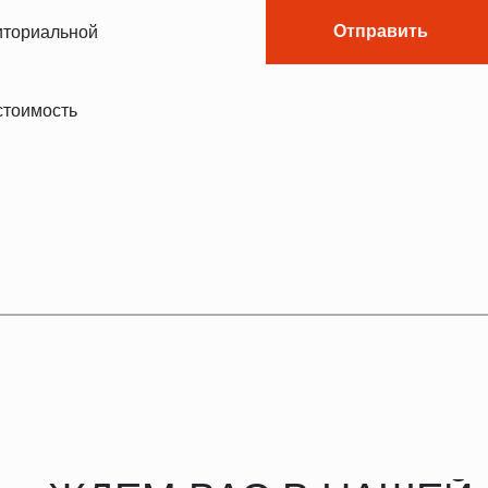
Отправить
риториальной
стоимость